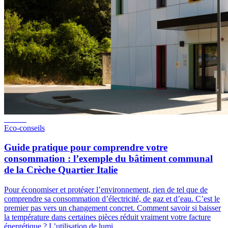
Eco-conseils
Guide pratique pour comprendre votre
consommation : l’exemple du bâtiment communal
de la Crèche Quartier Italie
Pour économiser et protéger l’environnement, rien de tel que de
comprendre sa consommation d’électricité, de gaz et d’eau. C’est le
premier pas vers un changement concret. Comment savoir si baisser
la température dans certaines pièces réduit vraiment votre facture
énergétique ? L’utilisation de lumi…