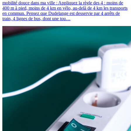
mobilité douce dans ma ville : Appliquez la règle des 4 : moins de
400 m à pied, moins de 4 km en vélo, au-delà de 4 km les transports
en commun. Pensez que Dudelange est desservie par 4 arrêts de
train, 4 lignes de bus, dont une tou…