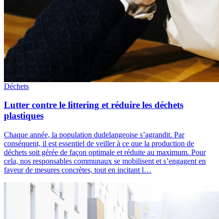
Déchets
Lutter contre le littering et réduire les déchets
plastiques
Chaque année, la population dudelangeoise s’agrandit. Par
conséquent, il est essentiel de veiller à ce que la production de
déchets soit gérée de façon optimale et réduite au maximum. Pour
cela, nos responsables communaux se mobilisent et s’engagent en
faveur de mesures concrètes, tout en incitant l…