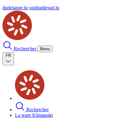
dudelange.lu
ondiraitlesud.lu
Rechercher
Menu
FR
Rechercher
La team Klimapakt