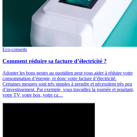
Eco-conseils
Comment réduire sa facture d’électricité ?
Adopter les bons gestes au quotidien peut vous aider à réduire votre
consommation d’énergie, et donc votre facture d’électricité.
Certaines mesures sont très simples à prendre et nécessitent très peu
d’investissement. Par exemple, vous travaillez la journée et pourtant,
votre TV, votre box, votre ca…