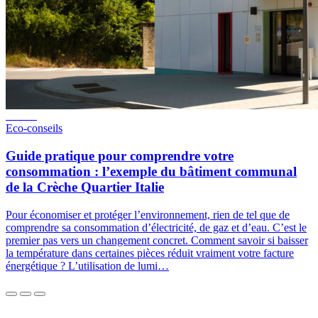
Eco-conseils
Guide pratique pour comprendre votre
consommation : l’exemple du bâtiment communal
de la Crèche Quartier Italie
Pour économiser et protéger l’environnement, rien de tel que de
comprendre sa consommation d’électricité, de gaz et d’eau. C’est le
premier pas vers un changement concret. Comment savoir si baisser
la température dans certaines pièces réduit vraiment votre facture
énergétique ? L’utilisation de lumi…