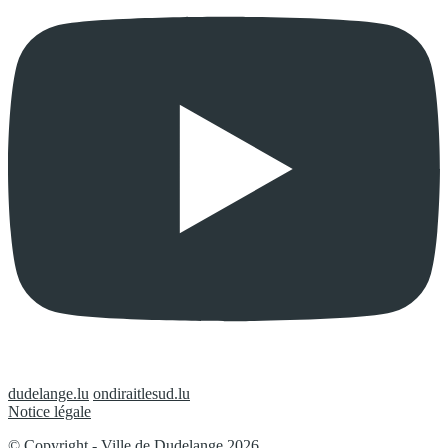
dudelange.lu
ondiraitlesud.lu
Notice légale
© Copyright - Ville de Dudelange 2026