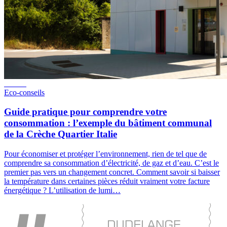
Eco-conseils
Guide pratique pour comprendre votre
consommation : l’exemple du bâtiment communal
de la Crèche Quartier Italie
Pour économiser et protéger l’environnement, rien de tel que de
comprendre sa consommation d’électricité, de gaz et d’eau. C’est le
premier pas vers un changement concret. Comment savoir si baisser
la température dans certaines pièces réduit vraiment votre facture
énergétique ? L’utilisation de lumi…