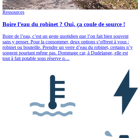
Ressources
Boire l’eau du robinet ? Oui, ça coule de source !
Boire de l’eau, c’est un geste quotidien que l’on fait bien souvent
sans y penser. Pour la consommer, deux options s’offrent à vous :
robinet ou bouteille. Prendre un verre d’eau du robinet, certains n’y
songent pourtant même pas. Dommage car, à Dudelange, elle est
tout à fait potable sous réserve q…