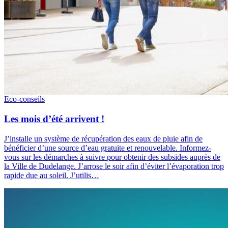
Eco-conseils
Les mois d’été arrivent !
J’installe un système de récupération des eaux de pluie afin de
bénéficier d’une source d’eau gratuite et renouvelable. Informez-
vous sur les démarches à suivre pour obtenir des subsides auprès de
la Ville de Dudelange. J’arrose le soir afin d’éviter l’évaporation trop
rapide due au soleil. J’utilis…