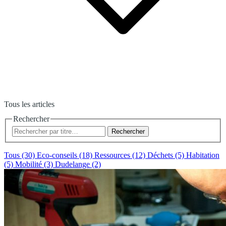
Tous les articles
Rechercher
Rechercher
Tous (30)
Eco-conseils (18)
Ressources (12)
Déchets (5)
Habitation
(5)
Mobilité (3)
Dudelange (2)